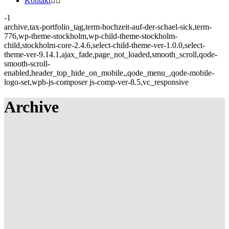
Kontakt
-1
archive,tax-portfolio_tag,term-hochzeit-auf-der-schael-sick,term-
776,wp-theme-stockholm,wp-child-theme-stockholm-
child,stockholm-core-2.4.6,select-child-theme-ver-1.0.0,select-
theme-ver-9.14.1,ajax_fade,page_not_loaded,smooth_scroll,qode-
smooth-scroll-
enabled,header_top_hide_on_mobile,,qode_menu_,qode-mobile-
logo-set,wpb-js-composer js-comp-ver-8.5,vc_responsive
Archive