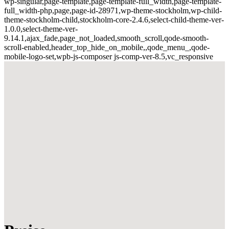
wp-singular,page-template,page-template-full_width,page-template-
full_width-php,page,page-id-28971,wp-theme-stockholm,wp-child-
theme-stockholm-child,stockholm-core-2.4.6,select-child-theme-ver-
1.0.0,select-theme-ver-
9.14.1,ajax_fade,page_not_loaded,smooth_scroll,qode-smooth-
scroll-enabled,header_top_hide_on_mobile,,qode_menu_,qode-
mobile-logo-set,wpb-js-composer js-comp-ver-8.5,vc_responsive