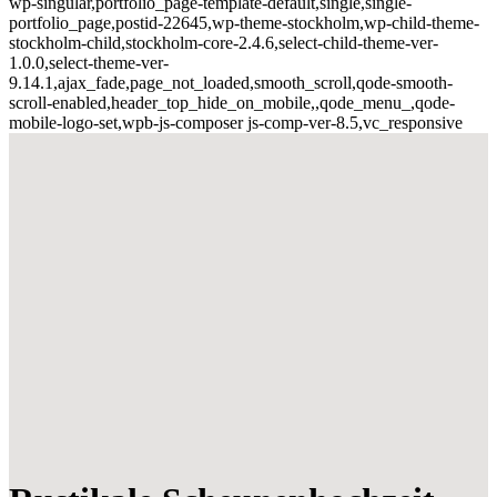
wp-singular,portfolio_page-template-default,single,single-
portfolio_page,postid-22645,wp-theme-stockholm,wp-child-theme-
stockholm-child,stockholm-core-2.4.6,select-child-theme-ver-
1.0.0,select-theme-ver-
9.14.1,ajax_fade,page_not_loaded,smooth_scroll,qode-smooth-
scroll-enabled,header_top_hide_on_mobile,,qode_menu_,qode-
mobile-logo-set,wpb-js-composer js-comp-ver-8.5,vc_responsive