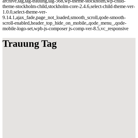
archive,tag,tag-trauung,tag-568,wp-theme-stockholm,wp-child-
theme-stockholm-child,stockholm-core-2.4.6,select-child-theme-ver-
1.0.0,select-theme-ver-
9.14.1,ajax_fade,page_not_loaded,smooth_scroll,qode-smooth-
scroll-enabled,header_top_hide_on_mobile,,qode_menu_,qode-
mobile-logo-set,wpb-js-composer js-comp-ver-8.5,vc_responsive
Trauung Tag