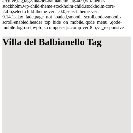
archive,tag,tag-villa-del-balbianello,tag-409,wp-theme-
stockholm,wp-child-theme-stockholm-child,stockholm-core-
2.4.6,select-child-theme-ver-1.0.0,select-theme-ver-
9.14.1,ajax_fade,page_not_loaded,smooth_scroll,qode-smooth-
scroll-enabled,header_top_hide_on_mobile,,qode_menu_,qode-
mobile-logo-set,wpb-js-composer js-comp-ver-8.5,vc_responsive
Villa del Balbianello Tag