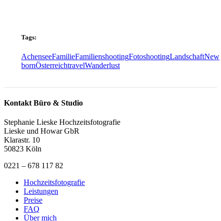
Tags:
Achensee
Familie
Familienshooting
Fotoshooting
Landschaft
New
born
Österreich
travel
Wanderlust
Kontakt Büro & Studio
Stephanie Lieske Hochzeitsfotografie
Lieske und Howar GbR
Klarastr. 10
50823 Köln
0221 – 678 117 82
Hochzeitsfotografie
Leistungen
Preise
FAQ
Über mich