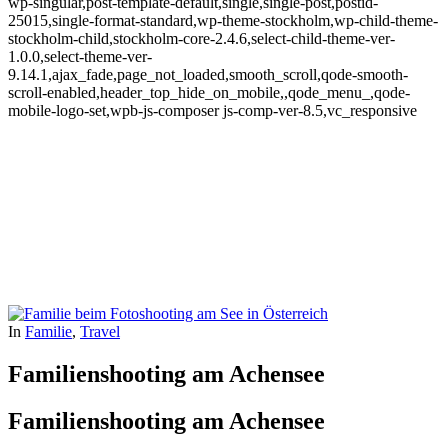
wp-singular,post-template-default,single,single-post,postid-
25015,single-format-standard,wp-theme-stockholm,wp-child-theme-
stockholm-child,stockholm-core-2.4.6,select-child-theme-ver-
1.0.0,select-theme-ver-
9.14.1,ajax_fade,page_not_loaded,smooth_scroll,qode-smooth-
scroll-enabled,header_top_hide_on_mobile,,qode_menu_,qode-
mobile-logo-set,wpb-js-composer js-comp-ver-8.5,vc_responsive
In
Familie
,
Travel
Familienshooting am Achensee
Familienshooting am Achensee