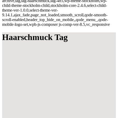
archive,tag,tag-haarschmuck,tag-485,wp-theme-stockholm,wp-
child-theme-stockholm-child,stockholm-core-2.4.6,select-child-
theme-ver-1.0.0,select-theme-ver-
9.14.1,ajax_fade,page_not_loaded,smooth_scroll,qode-smooth-
scroll-enabled,header_top_hide_on_mobile,,qode_menu_,qode-
mobile-logo-set,wpb-js-composer js-comp-ver-8.5,vc_responsive
Haarschmuck Tag