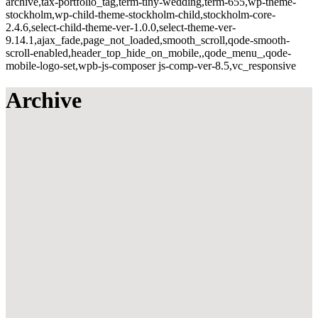
archive,tax-portfolio_tag,term-tiny-wedding,term-655,wp-theme-
stockholm,wp-child-theme-stockholm-child,stockholm-core-
2.4.6,select-child-theme-ver-1.0.0,select-theme-ver-
9.14.1,ajax_fade,page_not_loaded,smooth_scroll,qode-smooth-
scroll-enabled,header_top_hide_on_mobile,,qode_menu_,qode-
mobile-logo-set,wpb-js-composer js-comp-ver-8.5,vc_responsive
Archive