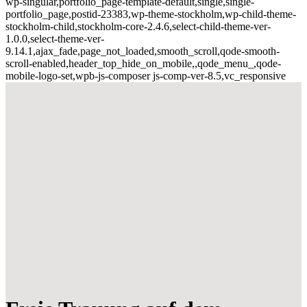
wp-singular,portfolio_page-template-default,single,single-
portfolio_page,postid-23383,wp-theme-stockholm,wp-child-theme-
stockholm-child,stockholm-core-2.4.6,select-child-theme-ver-
1.0.0,select-theme-ver-
9.14.1,ajax_fade,page_not_loaded,smooth_scroll,qode-smooth-
scroll-enabled,header_top_hide_on_mobile,,qode_menu_,qode-
mobile-logo-set,wpb-js-composer js-comp-ver-8.5,vc_responsive