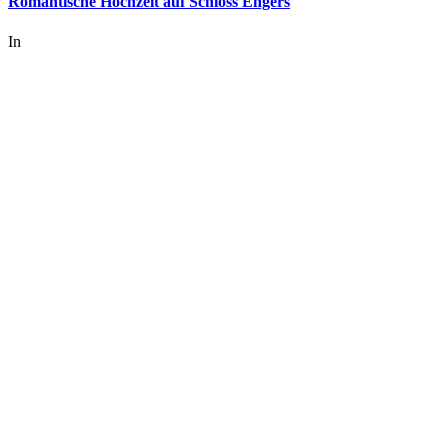
Romantische Hochzeit auf Schloss Engers
In