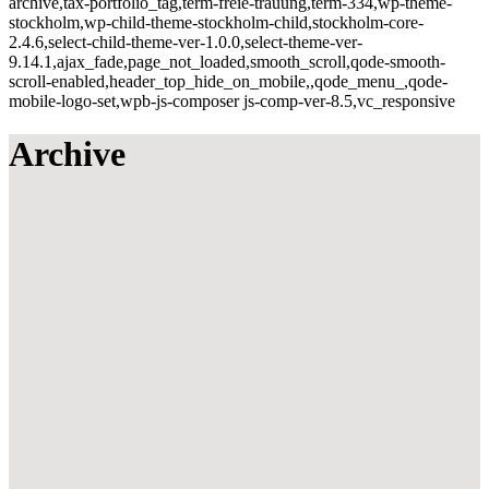
archive,tax-portfolio_tag,term-freie-trauung,term-334,wp-theme-
stockholm,wp-child-theme-stockholm-child,stockholm-core-
2.4.6,select-child-theme-ver-1.0.0,select-theme-ver-
9.14.1,ajax_fade,page_not_loaded,smooth_scroll,qode-smooth-
scroll-enabled,header_top_hide_on_mobile,,qode_menu_,qode-
mobile-logo-set,wpb-js-composer js-comp-ver-8.5,vc_responsive
Archive