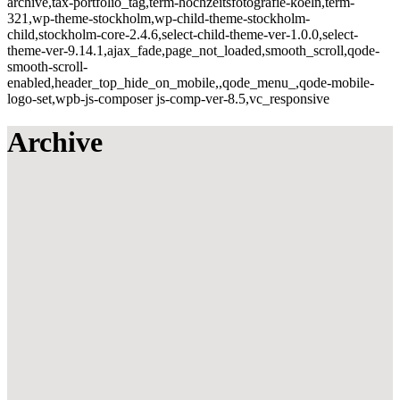
archive,tax-portfolio_tag,term-hochzeitsfotografie-koeln,term-
321,wp-theme-stockholm,wp-child-theme-stockholm-
child,stockholm-core-2.4.6,select-child-theme-ver-1.0.0,select-
theme-ver-9.14.1,ajax_fade,page_not_loaded,smooth_scroll,qode-
smooth-scroll-
enabled,header_top_hide_on_mobile,,qode_menu_,qode-mobile-
logo-set,wpb-js-composer js-comp-ver-8.5,vc_responsive
Archive